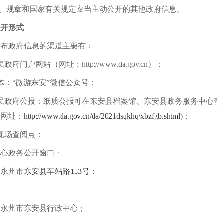
规、规章和国家有关规定应当主动公开的其他政府信息。
公开形式
发布政府信息的渠道主要有：
民政府门户网站（网址：
http://www.
da
.gov.cn）；
体：“
微游东安
”微信公众号；
民政府公报：纸质公报可在
东安县
档案馆、
东安县
政务服务中心
(网址：
http://www.da.gov.cn/da/2021dsqkhq/xbzfgb.shtml
)；
现场查阅点：
中心政务公开窗口：
省永州市
东安县车站路
133号
；
省永州市
东安县行政中心
；