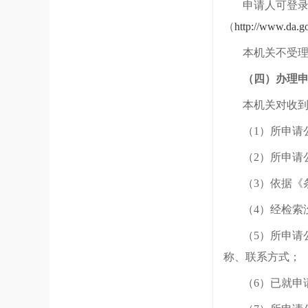
申请人可登
（
http://www.da.g
本机关不受
（四）办理
本机关对收
（
1）所申请
（
2）所申
（
3）依据《
（
4）经检索
（
5）所申
称、联系方式；
（
6）已就