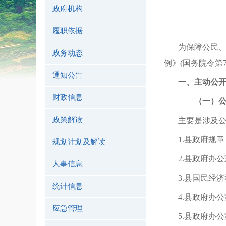
政府机构
履职依据
为保障公民
政务动态
例》
(国务院令第
通知公告
一、主动公
财政信息
（一）
政策解读
主要是涉及
1.
县
政府规章
规划计划及解读
2.
县
政府办公
人事信息
3.
县
国民经济
统计信息
4.
县
政府办公
应急管理
5.
县
政府办公